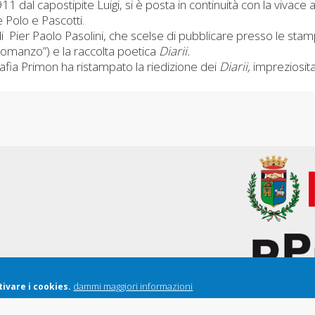
911 dal capostipite Luigi, si è posta in continuità con la vivace
e Polo e Pascotti.
Pier Paolo Pasolini, che scelse di pubblicare presso le stamper
 romanzo”) e la raccolta poetica
Diarii.
afia Primon ha ristampato la riedizione dei
Diarii,
impreziosita
dammi maggiori informazioni
ivare i cookies.