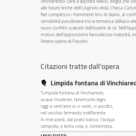
Vinchieredo» cara a Ippolito Nievo, elegia che con
alle future liriche dell’
Usignolo della Chiesa Cattol
Nel complesso i frammenti lirici di diario, al co
sensibilità pasoliniana tra la tematica idilliaco-ele
nuovi conflitti scaturiti dall’esame di sé. Nell’A
motivo dell’opposizione fanciullezza-maturità, 
l’intera opera di Pasolini.
Citazioni tratte dall'opera
Limpida fontana di Vinchiare
"Limpida fontana di Vinchiaredo,
acque modeste, tenerissimi legni,
oggi a vent'anni io vi vedo, vi ascolto,
nel vecchio fermento indifferente.
Ai miei piedi, dal prato basso, l'acqua
rampolla, e lenta vola; e, ininterrotta,
ricompone il suo canto più lontano.
LEGGI TUTTO