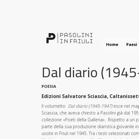
Salta
al
contenuto
principale
Home
Paesi
Dal diario (194
POESIA
Edizioni Salvatore Sciascia, Caltanisset
Il volumetto
Dal diario (1945-1947)
esce nel magg
Sciascia, che aveva chiesto a Pasolini già dal 19
collezione «Poeti della Galleria». Rispetto a un 
parte della sua produzione diaristica giovanile in 
uscite in Friuli nel 1945. Tra i testi selezionati 