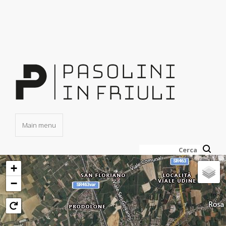
Salta
al
contenuto
principale
Main menu
Cerca
+
−