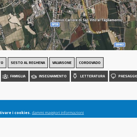
Luoghi
TO
SESTO AL REGHENA
VALVASONE
CORDOVADO
FAMIGLIA
INSEGNAMENTO
LETTERATURA
PAESAGGI
dammi maggiori informazioni
ivare i cookies.