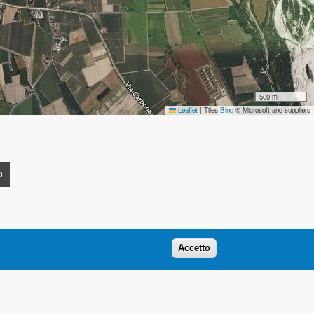
500 m
Leaflet
|
Tiles
Bing
© Microsoft and suppliers
O
Accetto