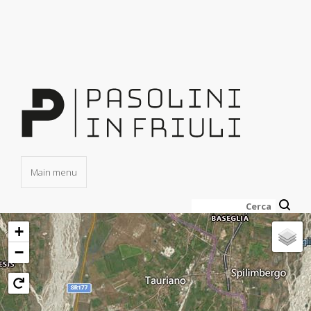
Salta
al
contenuto
principale
Main menu
Cerca
+
−