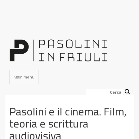
Salta
al
contenuto
principale
Main menu
Cerca
Pasolini e il cinema. Film,
teoria e scrittura
audiovisiva