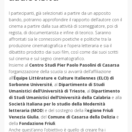
I partecipanti, già selezionati a partire da un apposito
bando, potranno approfondire il rapporto dell’autore con il
cinema a partire dalla sua attività di sceneggiatore, poi di
regista, di documentarista e infine di teorico. Saranno
affrontati sia le connessioni poetiche e politiche tra la
produzione cinematografica e l’opera letteraria e sia il
dibattito prodotto dai suoi film, così come dai suoi scritti
sul cinema e sul segno cinematografico.
Insieme al
Centro Studi Pier Paolo Pasolini di Casarsa
l’organizzazione della scuola si avvarrà dell’affiliazione
all’
Équipe Littérature e Culture Italiennes (ELCI) di
Sorbonne Université
, al
Dipartimento di Studi
Umanistici dell’Università di Trieste
, al
Dipartimento
di Studi Umanistici dell’Università della Calabria
e alla
Società Italiana per lo studio della Modernità
letteraria (MOD
) e del sostegno della R
egione Friuli
Venezia Giulia
, del
Comune di Casarsa della Delizia
e
della
Fondazione Friuli
.
Anche quest’anno l’obiettivo è quello di creare fra i