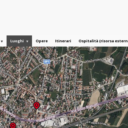
Luoghi
Opere
Itinerari
Ospitalità (risorsa estern