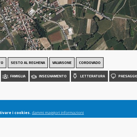
Luoghi
TO
SESTO AL REGHENA
VALVASONE
CORDOVADO
FAMIGLIA
INSEGNAMENTO
LETTERATURA
PAESAGGI
dammi maggiori informazioni
ivare i cookies.