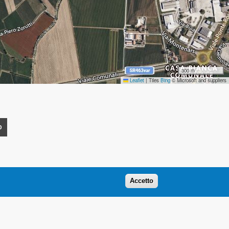
300 m
Leaflet
|
Tiles
Bing
© Microsoft and suppliers
O
Accetto