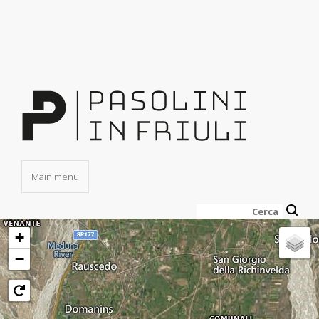
Salta
al
contenuto
principale
Main menu
Cerca
+
−