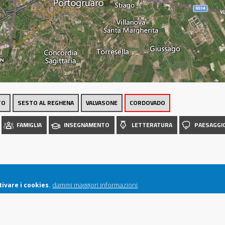
Luoghi
TO
SESTO AL REGHENA
VALVASONE
CORDOVADO
FAMIGLIA
INSEGNAMENTO
LETTERATURA
PAESAGGI
dammi maggiori informazioni
ivare i cookies.