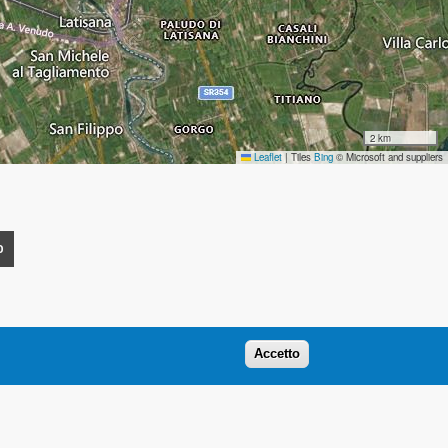
2 km
Leaflet
|
Tiles
Bing
© Microsoft and suppliers
O
Accetto