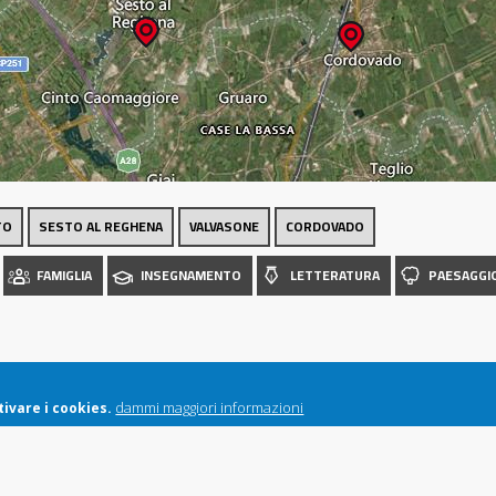
Luoghi
TO
SESTO AL REGHENA
VALVASONE
CORDOVADO
FAMIGLIA
INSEGNAMENTO
LETTERATURA
PAESAGGI
dammi maggiori informazioni
ivare i cookies.