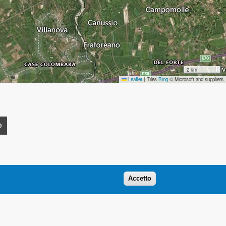
2 km
Leaflet
|
Tiles
Bing
© Microsoft and suppliers
O
Accetto