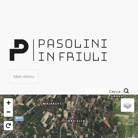
Salta
al
contenuto
principale
Main menu
Cerca
+
−