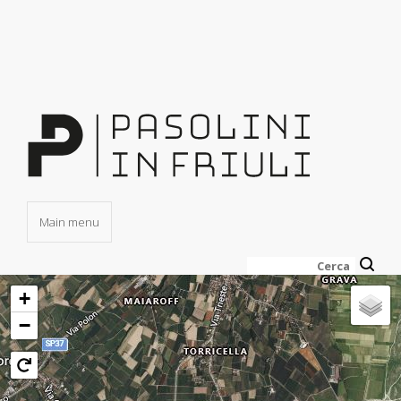
Salta
al
contenuto
principale
Main menu
Cerca
+
−