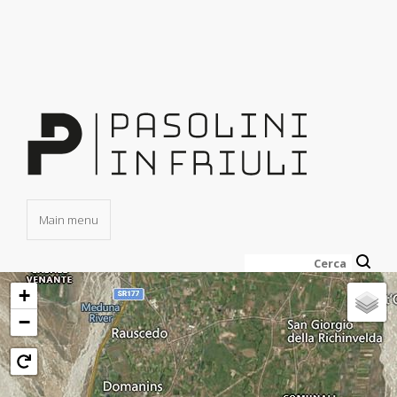
Salta
al
contenuto
principale
Main menu
Cerca
+
−