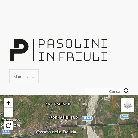
Salta
al
contenuto
principale
Main menu
Cerca
+
−