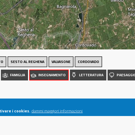
Luoghi
TO
SESTO AL REGHENA
VALVASONE
CORDOVADO
FAMIGLIA
INSEGNAMENTO
LETTERATURA
PAESAGGI
dammi maggiori informazioni
ivare i cookies.