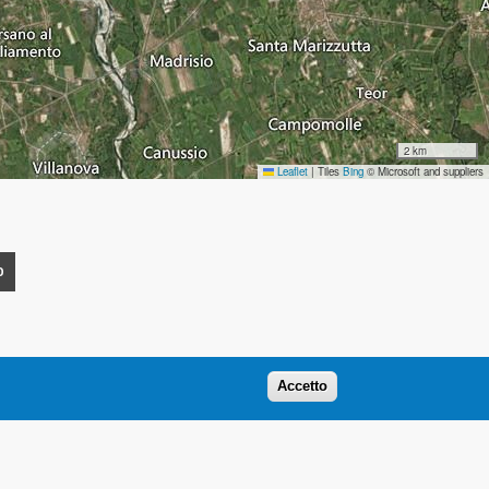
2 km
Leaflet
|
Tiles
Bing
© Microsoft and suppliers
O
Accetto