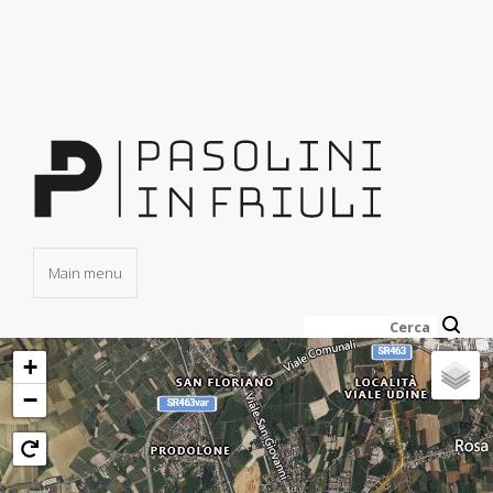
Salta
al
contenuto
principale
Main menu
Cerca
+
−