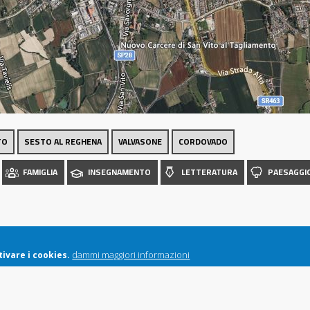
Luoghi
TO
SESTO AL REGHENA
VALVASONE
CORDOVADO
FAMIGLIA
INSEGNAMENTO
LETTERATURA
PAESAGGI
dammi maggiori informazioni
ivare i cookies.