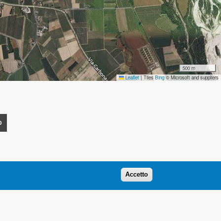
500 m
Leaflet
|
Tiles
Bing
© Microsoft and suppliers
O
Accetto