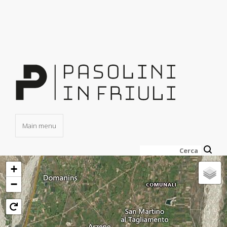
Salta
al
contenuto
principale
Main menu
Cerca
+
−