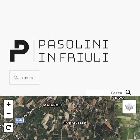
Salta
al
contenuto
principale
Main menu
Cerca
+
−