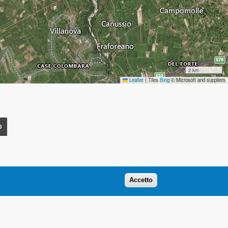
2 km
Leaflet
|
Tiles
Bing
© Microsoft and suppliers
O
Accetto