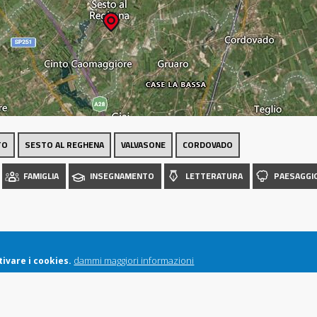
Luoghi
TO
SESTO AL REGHENA
VALVASONE
CORDOVADO
FAMIGLIA
INSEGNAMENTO
LETTERATURA
PAESAGGI
dammi maggiori informazioni
ivare i cookies.