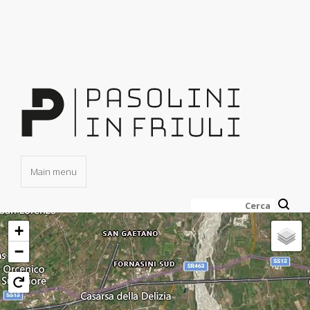
Salta
al
contenuto
principale
Main menu
Cerca
+
−