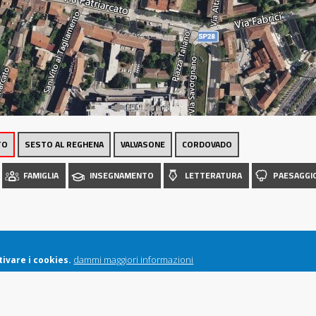
Luoghi
TO
SESTO AL REGHENA
VALVASONE
CORDOVADO
FAMIGLIA
INSEGNAMENTO
LETTERATURA
PAESAGGI
dammi maggiori informazioni
ivare i cookies.