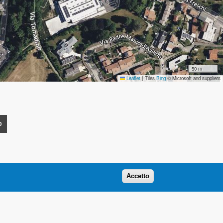
50 m
Leaflet
|
Tiles
Bing
© Microsoft and suppliers
O
Accetto