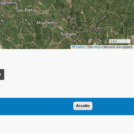
2 km
Leaflet
|
Tiles
Bing
© Microsoft and suppliers
O
Accetto