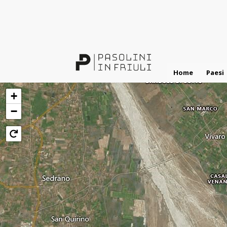
Salta
al
contenuto
principale
Home
Paesi
+
−