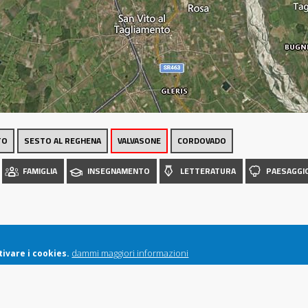
Luoghi
TO
SESTO AL REGHENA
VALVASONE
CORDOVADO
FAMIGLIA
INSEGNAMENTO
LETTERATURA
PAESAGGI
dammi maggiori informazioni
ivare i cookies.