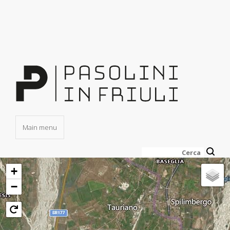
Salta
al
contenuto
principale
Main menu
Cerca
+
−