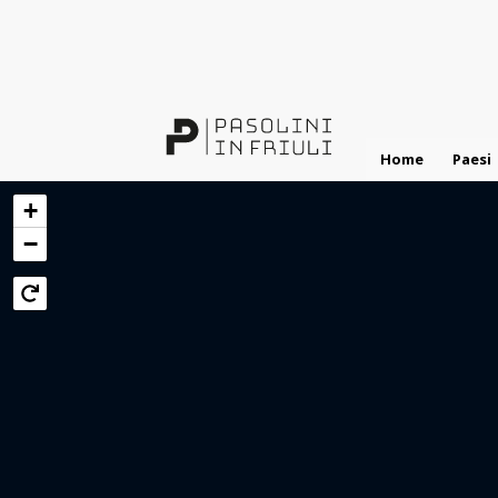
Salta
al
contenuto
principale
Home
Paesi
+
−