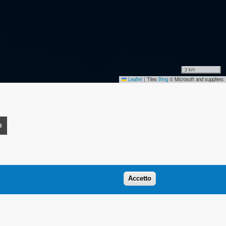
3 km
Leaflet
|
Tiles
Bing
© Microsoft and suppliers
O
Accetto