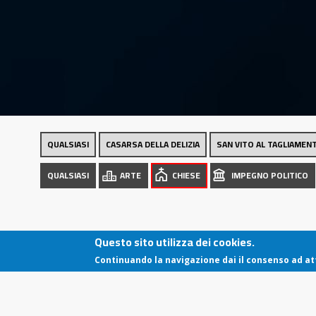
city
QUALSIASI
CASARSA DELLA DELIZIA
SAN VITO AL TAGLIAMEN
QUALSIASI
ARTE
CHIESE
IMPEGNO POLITICO
Questo sito utilizza dei cookies.
Continuando la navigazione dai il consenso ad att
Copyright 2018 / 2025 Comune di Casarsa della
Delizia
C.F. 80004930931 - P. IVA 00212680938
Via Risorgimento, 2 -33072- Città di Casarsa della
Delizia (PN)