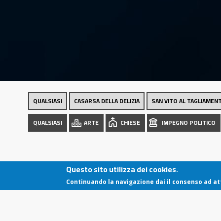
city
QUALSIASI
CASARSA DELLA DELIZIA
SAN VITO AL TAGLIAMEN
QUALSIASI
ARTE
CHIESE
IMPEGNO POLITICO
Questo sito utilizza dei cookies.
Continuando la navigazione dai il consenso ad att
Copyright 2018 / 2025 Comune di Casarsa della
Delizia
C.F. 80004930931 - P. IVA 00212680938
Via Risorgimento, 2 -33072- Città di Casarsa della
Delizia (PN)