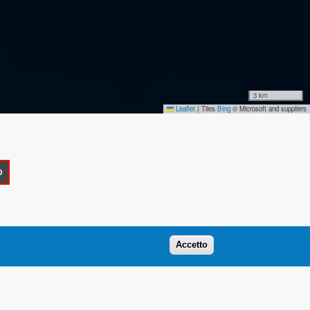
3 km
Leaflet
|
Tiles
Bing
© Microsoft and suppliers
O
Accetto