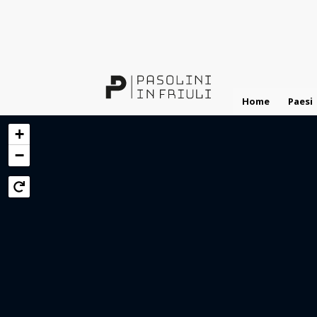
Salta
al
contenuto
principale
Home
Paesi
+
−