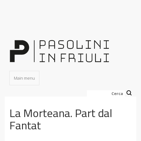
Salta
al
contenuto
principale
Main menu
Cerca
La Morteana. Part dal
Fantat